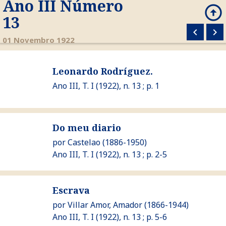
Ano III Número
arrow_circle_up
search
13
keyboard_arrow_left
keyboard_arrow_right
M
01 Novembro 1922
Ver Leonardo Rodríguez.
Leonardo Rodríguez.
Ano III, T. I (1922), n. 13 ; p. 1
Ver Do meu diario
Do meu diario
por
Castelao
(1886-1950)
Ano III, T. I (1922), n. 13 ; p. 2-5
Ver Escrava
Escrava
por
Villar Amor, Amador
(1866-1944)
Ano III, T. I (1922), n. 13 ; p. 5-6