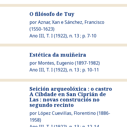
O filósofo de Tuy
Ver O filósofo de Tuy
por
Aznar, Xan
e
Sánchez, Francisco
(1550-1623)
Ano III, T. I (1922), n. 13 ; p. 7-10
Ver Estética da muiñeira
Estética da muiñeira
por
Montes, Eugenio
(1897-1982)
Ano III, T. I (1922), n. 13 ; p. 10-11
Seición arqueolóxica : o castro
A Cibdade en San Ciprián de
Las : novas construciós no
Ver Seición arqueolóxica : o castro A Cibdade en San Ciprián
segundo recinto
por
López Cuevillas, Florentino
(1886-
1958)
Ano III, T. I (1922), n. 13 ; p. 12-14