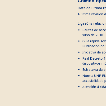
Contido opci
Data de última r
A última revisión 
Ligazóns relacio
Pautas de acce
xuño de 2018
Guía rápida so
Publicación do
Iniciativa de a
Real Decreto 11
dispositivos mó
Estratexia da a
Norma UNE-EN 3
accesibilidade 
Atención á cid