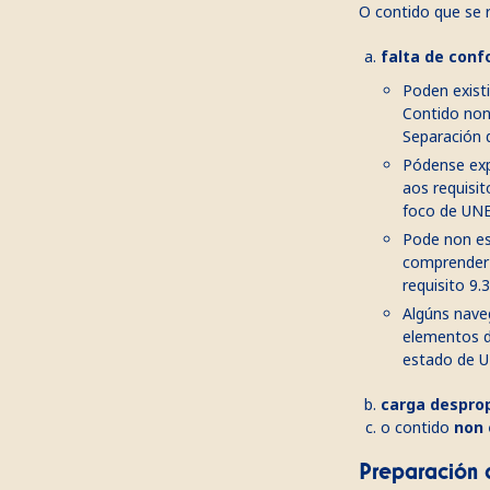
O contido que se r
falta de conf
Poden existi
Contido non 
Separación 
Pódense exp
aos requisit
foco de UNE
Pode non est
comprender 
requisito 9.
Algúns nave
elementos d
estado de U
carga despro
o contido
non 
Preparación 