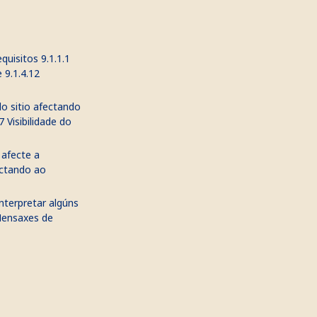
quisitos 9.1.1.1
 9.1.4.12
o sitio afectando
7 Visibilidade do
 afecte a
ectando ao
terpretar algúns
 Mensaxes de