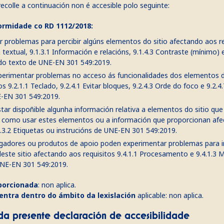
ecolle a continuación non é accesible polo seguinte:
ormidade co RD 1112/2018:
r problemas para percibir algúns elementos do sitio afectando aos re
textual, 9.1.3.1 Información e relacións, 9.1.4.3 Contraste (mínimo) e
do texto de UNE-EN 301 549:2019.
erimentar problemas no acceso ás funcionalidades dos elementos d
os 9.2.1.1 Teclado, 9.2.4.1 Evitar bloques, 9.2.4.3 Orde do foco e 9.2.4.
-EN 301 549:2019.
ar dispoñible algunha información relativa a elementos do sitio que
como usar estes elementos ou a información que proporcionan af
3.3.2 Etiquetas ou instrucións de UNE-EN 301 549:2019.
gadores ou produtos de apoio poden experimentar problemas para in
este sitio afectando aos requisitos 9.4.1.1 Procesamento e 9.4.1.3
NE-EN 301 549:2019.
porcionada
: non aplica.
entra dentro do ámbito da lexislación
aplicable: non aplica.
da presente declaración de accesibilidade