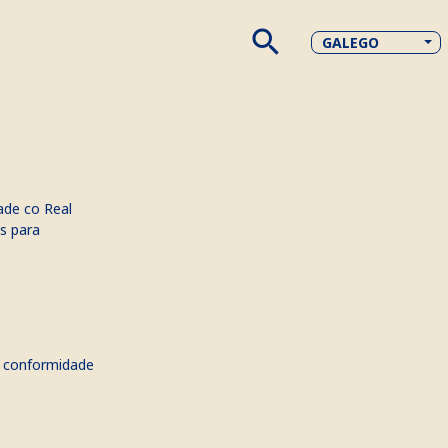
search
GALEGO
dade co
Real
s para
e conformidade