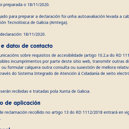
oi preparada o 18/11/2020.
o para preparar a declaración foi unha autoavaliación levada a ca
ión Tecnolóxica de Galicia (Amtega).
 declaración: 18/11/2020.
 e datos de contacto
unicacións sobre requisitos de accesibilidade (artigo 10.2.a do RD 
ibles incumprimentos por parte deste sitio web, transmitir outras di
ou formular calquera outra consulta ou suxestión de mellora relativa
 través do
Sistema Integrado de Atención á Cidadanía
de xeito electr
erán recibidas e tratadas pola Xunta de Galicia.
 de aplicación
 reclamación recollido no artigo 13 do RD 1112/2018 entrará en vi
.