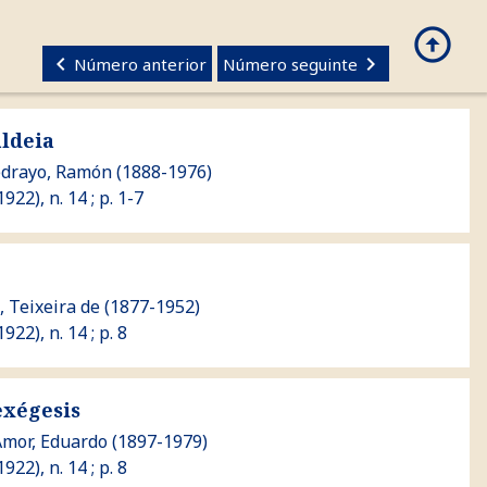
arrow_circle_up
search
GALEGO
keyboard_arrow_left
keyboard_arrow_right
Número anterior
Número seguinte
aldeia
edrayo, Ramón
(1888-1976)
1922), n. 14 ; p. 1-7
, Teixeira de
(1877-1952)
1922), n. 14 ; p. 8
exégesis
Amor, Eduardo
(1897-1979)
1922), n. 14 ; p. 8