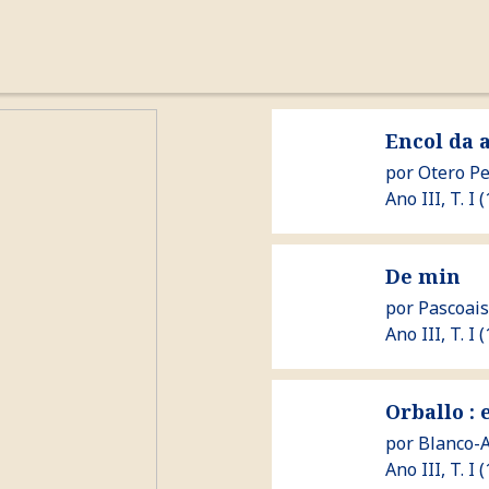
cronoloxía
autores
a revista
Ver Encol da aldeia
Encol da 
por
Otero P
Ano III, T. I (
Ver De min
De min
por
Pascoais
Ano III, T. I (
Ver Orballo : exégesis
Orballo : 
por
Blanco-
Ano III, T. I (