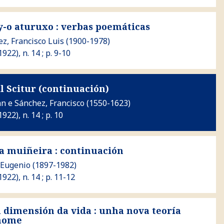
o : verbas poemáticas
 y-o aturuxo : verbas poemáticas
z, Francisco Luis
(1900-1978)
(1922), n. 14 ; p. 9-10
ntinuación)
l Scitur (continuación)
an
e
Sánchez, Francisco
(1550-1623)
1922), n. 14 ; p. 10
: continuación
da muiñeira : continuación
 Eugenio
(1897-1982)
(1922), n. 14 ; p. 11-12
a dimensión da vida : unha nova teoría
 da vida : unha nova teoría encol do home
 home