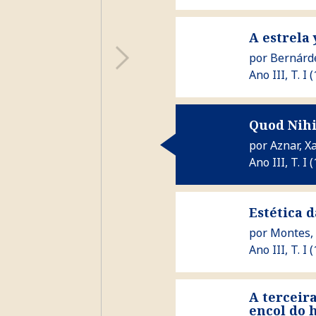
Ver A estrela y-o aturux
A estrela
por
Bernárde
Ano III, T. I 
Ver Quod Nihil Scitur (co
Quod Nihi
por
Aznar, X
Ano III, T. I (
Ver Estética da muiñeira 
Estética 
por
Montes,
Ano III, T. I 
A terceir
Ver A terceira dimensión
encol do