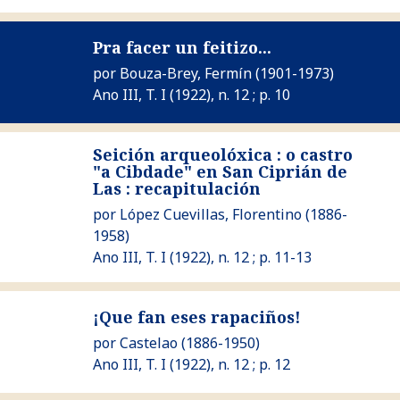
Ver Pra facer un feitizo...
Pra facer un feitizo...
por
Bouza-Brey, Fermín
(1901-1973)
Ano III, T. I (1922), n. 12 ; p. 10
Seición arqueolóxica : o castro
"a Cibdade" en San Ciprián de
Ver Seición arqueolóxica : o castro "a Cibdade" en San Ciprián
Las : recapitulación
por
López Cuevillas, Florentino
(1886-
1958)
Ano III, T. I (1922), n. 12 ; p. 11-13
Ver ¡Que fan eses rapaciños!
¡Que fan eses rapaciños!
por
Castelao
(1886-1950)
Ano III, T. I (1922), n. 12 ; p. 12