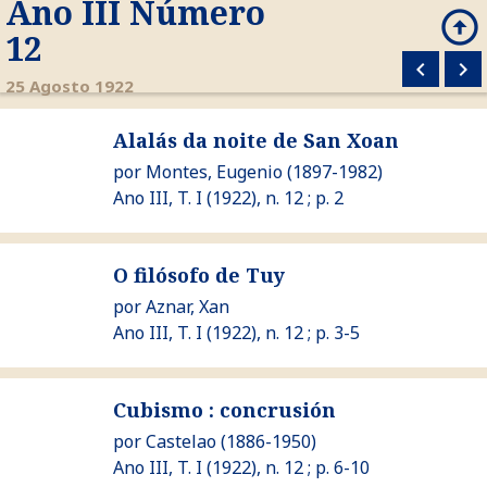
Ano III Número
arrow_circle_up
search
12
keyboard_arrow_left
keyboard_arrow_right
M
25 Agosto 1922
Ver Alalás da noite de San Xoan
Alalás da noite de San Xoan
por
Montes, Eugenio
(1897-1982)
Ano III, T. I (1922), n. 12 ; p. 2
Ver O filósofo de Tuy
O filósofo de Tuy
por
Aznar, Xan
Ano III, T. I (1922), n. 12 ; p. 3-5
Ver Cubismo : concrusión
Cubismo : concrusión
por
Castelao
(1886-1950)
Ano III, T. I (1922), n. 12 ; p. 6-10