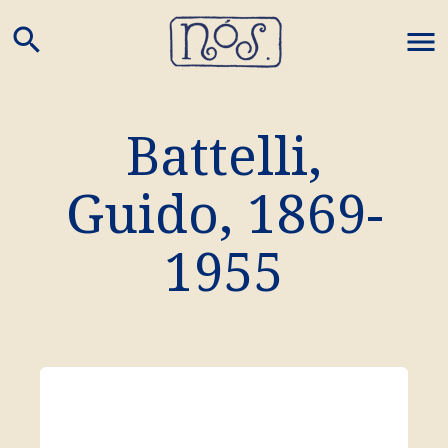
search
M
Battelli,
Guido
,
1869
-
1955