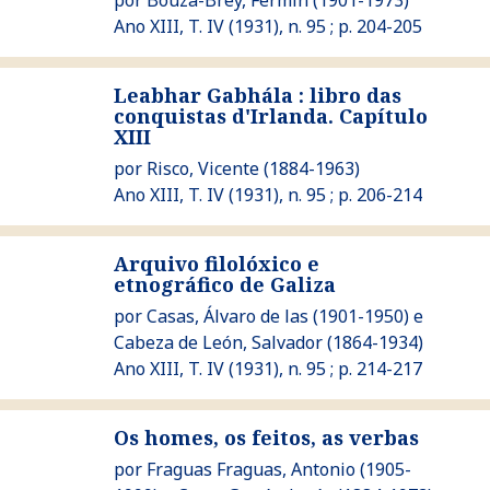
por
Bouza-Brey, Fermín
(1901-1973)
Ano XIII, T. IV (1931), n. 95 ; p. 204-205
Leabhar Gabhála : libro das
Ver Leabhar Gabhála : libro das conquistas d'Irlanda. Capítulo
conquistas d'Irlanda. Capítulo
XIII
por
Risco, Vicente
(1884-1963)
Ano XIII, T. IV (1931), n. 95 ; p. 206-214
Arquivo filolóxico e
etnográfico de Galiza
Ver Arquivo filolóxico e etnográfico de Galiza
por
Casas, Álvaro de las
(1901-1950) e
Cabeza de León, Salvador
(1864-1934)
Ano XIII, T. IV (1931), n. 95 ; p. 214-217
Os homes, os feitos, as verbas
Ver Os homes, os feitos, as verbas
por
Fraguas Fraguas, Antonio
(1905-