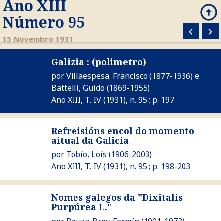
Ano XIII
arrow_circle_up
search
Número 95
keyboard_arrow_left
keyboard_arrow_right
M
15 Novembro 1931
Galizia : (polimetro)
Ver Galizia : (polimetro)
por
Villaespesa, Francisco
(1877-1936) e
Battelli, Guido
(1869-1955)
Ano XIII, T. IV (1931), n. 95 ; p. 197
Refreisións encol do momento
Ver Refreisións encol do momento aitual da Galicia
aitual da Galicia
por
Tobío, Loís
(1906-2003)
Ano XIII, T. IV (1931), n. 95 ; p. 198-203
Nomes galegos da "Dixitalis
Ver Nomes galegos da "Dixitalis Purpúrea L."
Purpúrea L."