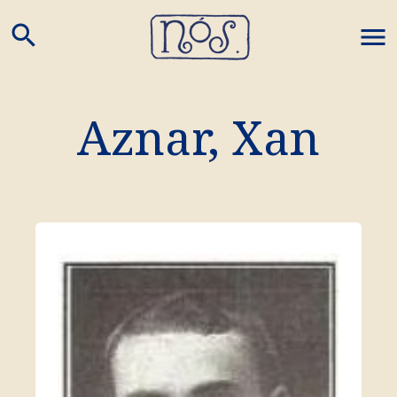
search
M
Aznar, Xan