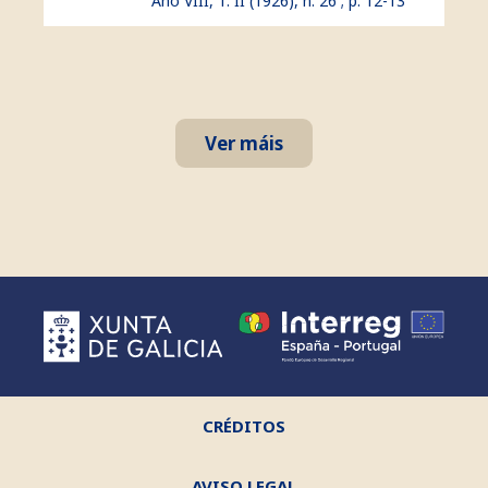
Ano VIII, T. II (1926), n. 26 ; p. 12-13
Ver máis
CRÉDITOS
AVISO LEGAL