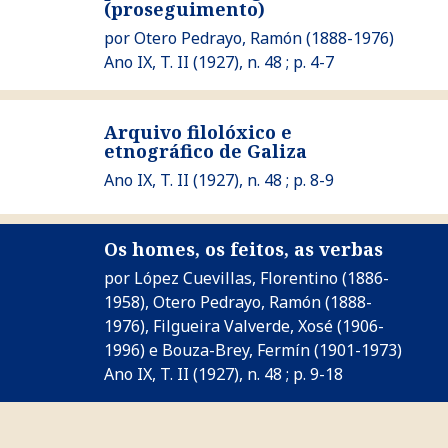
(proseguimento)
por
Otero Pedrayo, Ramón
(1888-1976)
Ano IX, T. II (1927), n. 48 ; p. 4-7
Ver Arquivo filolóxico e etnográfico de Galiza
Arquivo filolóxico e
etnográfico de Galiza
Ano IX, T. II (1927), n. 48 ; p. 8-9
Os homes, os feitos, as verbas
por
López Cuevillas, Florentino
(1886-
Ver Os homes, os feitos, as verbas
1958),
Otero Pedrayo, Ramón
(1888-
1976),
Filgueira Valverde, Xosé
(1906-
1996) e
Bouza-Brey, Fermín
(1901-1973)
Ano IX, T. II (1927), n. 48 ; p. 9-18