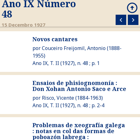
Ano IX Número
arrow_circle_up
search
48
keyboard_arrow_left
keyboard_arrow_right
M
15 Decembro 1927
Novos cantares
Ver Novos cantares
por
Couceiro Freijomil, Antonio
(1888-
1955)
Ano IX, T. II (1927), n. 48 ; p. 1
Ensaios de phisiognomonía :
Ver Ensaios de phisiognomonía : Don Xohan Antonio Saco e 
Don Xohan Antonio Saco e Arce
por
Risco, Vicente
(1884-1963)
Ano IX, T. II (1927), n. 48 ; p. 2-4
Problemas de xeografía galega
: notas en col das formas de
Ver Problemas de xeografía galega : notas en col das form
poboazón labrega :