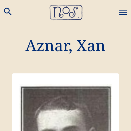
search
M
Aznar, Xan