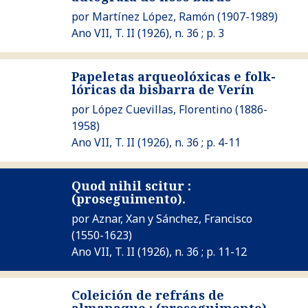
por
Martínez López, Ramón
(1907-1989)
Ano VII, T. II (1926), n. 36 ; p. 3
Papeletas arqueolóxicas e folk-
lóricas da bisbarra de Verín
Ver Papeletas arqueolóxicas e folk-lóricas da bisbarra de Ve
por
López Cuevillas, Florentino
(1886-
1958)
Ano VII, T. II (1926), n. 36 ; p. 4-11
Quod nihil scitur :
(proseguimento).
Ver Quod nihil scitur : (proseguimento).
por
Aznar, Xan
y
Sánchez, Francisco
(1550-1623)
Ano VII, T. II (1926), n. 36 ; p. 11-12
Coleición de refráns de
Ver Coleición de refráns de almanaque : (proseguimento)