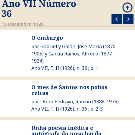
Ano VII Número
arrow_circle_up
search
36
keyboard_arrow_left
keyboard_arrow_right
M
15 Decembro 1926
O embargo
Ver O embargo
por
Gabriel y Galán, José María
(1870-
1905) y
García Ramos, Alfredo
(1877-
1934)
Ano VII, T. II (1926), n. 36 ; p. 1
O mes de Santos nos pobos
Ver O mes de Santos nos pobos celtas
celtas
por
Otero Pedrayo, Ramón
(1888-1976)
Ano VII, T. II (1926), n. 36 ; p. 2-3
Unha poesía inédita e
Ver Unha poesía inédita e autógrafa do noso bardo
autógrafa do noso bardo