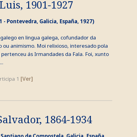
Luis, 1901-1927
1 - Pontevedra, Galicia, España, 1927)
r galego en lingua galega, cofundador da
o ou animismo. Moi relixioso, interesado pola
e pertenceu ás Irmandades da Fala. Foi, xunto
..
rticipa 1
[Ver]
Salvador, 1864-1934
- Santiago de Compostela, Galicia, España,