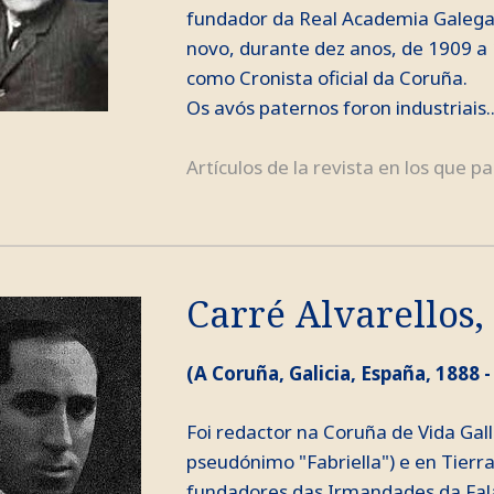
fundador da Real Academia Galega 
novo, durante dez anos, de 1909 a
como Cronista oficial da Coruña.
Os avós paternos foron industriais..
Artículos de la revista en los que pa
Carré Alvarellos,
(A Coruña, Galicia, España, 1888 -
Foi redactor na Coruña de Vida Gal
pseudónimo "Fabriella") e en Tierra
fundadores das Irmandades da Fala