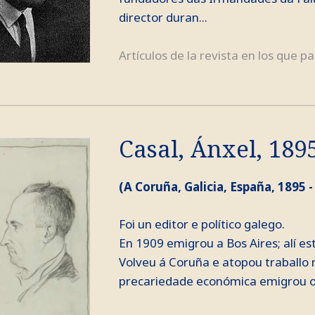
director duran...
Artículos de la revista en los que pa
Casal, Ánxel, 189
(A Coruña, Galicia, España, 1895 -
Foi un editor e político galego.
En 1909 emigrou a Bos Aires; alí es
Volveu á Coruña e atopou traballo 
precariedade económica emigrou out