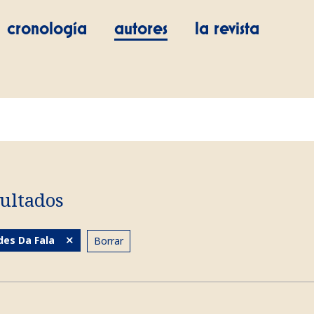
cronología
autores
la revista
ultados
es Da Fala
Borrar