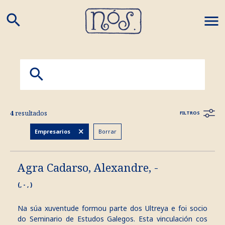
search
M
4
resultados
FILTROS
Borrar
Empresarios
Agra Cadarso, Alexandre, -
(, - , )
Na súa xuventude formou parte dos Ultreya e foi socio
do Seminario de Estudos Galegos. Esta vinculación cos