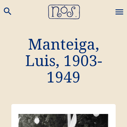
search
M
Manteiga,
Luis
,
1903
-
1949