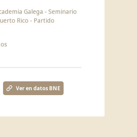
cademia Galega
Seminario
uerto Rico
Partido
gos
Ver en datos BNE