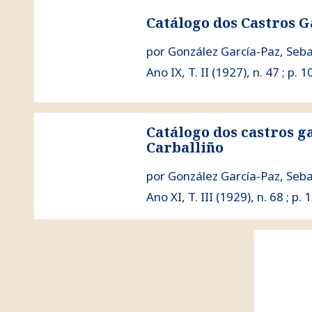
ver Catálogo dos Castros Galegos
Catálogo dos Castros G
por González García-Paz, Seba
Ano IX, T. II (1927), n. 47 ; p. 
Catálogo dos castros ga
ver Catálogo dos castros galegos : A Terra do Carbal
Carballiño
por González García-Paz, Seba
Ano XI, T. III (1929), n. 68 ; p.
ver Mis