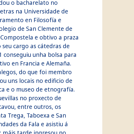
udou o bacharelato no
Letras na Universidade de
ramento en Filosofía e
 colegio de San Clemente de
 Compostela e obtivo a praza
ao seu cargo as cátedras de
31 conseguiu unha bolsa para
tivo en Francia e Alemaña.
alegos, do que foi membro
ou uns locais no edificio de
eca e o museo de etnografía.
uevillas no proxecto de
cavou, entre outros, os
ta Trega, Taboexa e San
dades da Fala e asistiu á
 máis tarde ingresou no