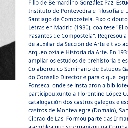
Fillo de Bernardino González Paz. Est
Instituto de Pontevedra e Filosofía e 
Santiago de Compostela. Fixo o douto
Letras en Madrid (1930), coa tese "El
Pasantes de Compostela". Regresou a
de auxiliar da Sección de Arte e tivo 
Arqueoloxía e Historia da Arte. En 19
ampliar os estudos de prehistoria e es
Colaborou co Seminario de Estudos G
do Consello Director e para o que logr
Fonseca, onde se instalaron a bibliot
participou xunto a Florentino López C
catalogación dos castros galegos e es
castros de Montealegre (Domaio), San
Cibrao de Las. Formou parte das Irman
asemblea que se organizou na Coruña;