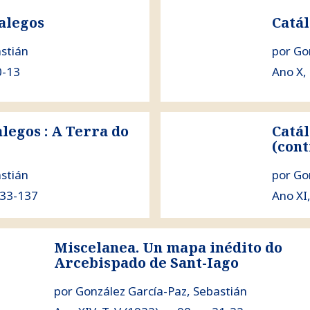
ver Catálogo dos Castros 
alegos
Catál
stián
por Go
10-13
Ano X, 
legos : A Terra do
Catál
liño
ver Catálogo dos castros ga
(cont
stián
por Go
 133-137
Ano XI,
Miscelanea. Un mapa inédito do
celanea. Un mapa inédito do Arcebispado de Sant-Iago
Arcebispado de Sant-Iago
por González García-Paz, Sebastián