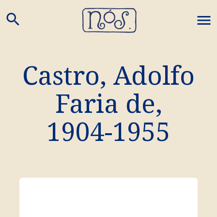
search
M
Castro, Adolfo
Faria de
,
1904
-
1955