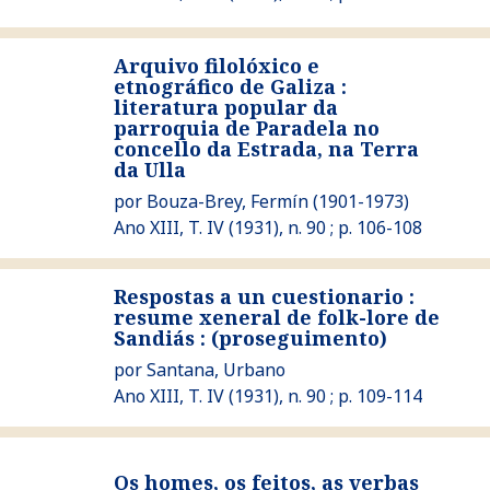
Arquivo filolóxico e
etnográfico de Galiza :
literatura popular da
Ver Arquivo filolóxico e etnográfico de Galiza : literatura p
parroquia de Paradela no
concello da Estrada, na Terra
da Ulla
por
Bouza-Brey, Fermín
(1901-1973)
Ano XIII, T. IV (1931), n. 90 ; p. 106-108
Respostas a un cuestionario :
Ver Respostas a un cuestionario : resume xeneral de folk-lo
resume xeneral de folk-lore de
Sandiás : (proseguimento)
por
Santana, Urbano
Ano XIII, T. IV (1931), n. 90 ; p. 109-114
Ver Os homes, os feitos, as verbas
Os homes, os feitos, as verbas