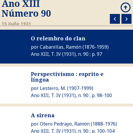
Ano XIII
arrow_circle_up
search
Número 90
keyboard_arrow_left
keyboard_arrow_right
M
15 Xuño 1931
Ver O relembro do clan
O relembro do clan
por
Cabanillas, Ramón
(1876-1959)
Ano XIII, T. IV (1931), n. 90 ; p. 97
Perspectivismo : esprito e
Ver Perspectivismo : esprito e língoa
língoa
por
Lesteiro, M.
(1907-1999)
Ano XIII, T. IV (1931), n. 90 ; p. 98-100
Ver A sirena
A sirena
por
Otero Pedrayo, Ramón
(1888-1976)
Ano XIII, T. IV (1931), n. 90 ; p. 100-104