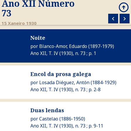
Ano XII Número
arrow_circle_up
search
73
keyboard_arrow_left
keyboard_arrow_right
M
15 Xaneiro 1930
Ver Noite
Noite
por
Blanco-Amor, Eduardo
(1897-1979)
Ano XII, T. IV (1930), n. 73 ; p. 1
Ver Encol da prosa galega
Encol da prosa galega
por
Losada Diéguez, Antón
(1884-1929)
Ano XII, T. IV (1930), n. 73 ; p. 2-8
Ver Duas lendas
Duas lendas
por
Castelao
(1886-1950)
Ano XII, T. IV (1930), n. 73 ; p. 9-11