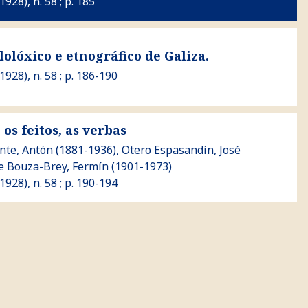
(1928), n. 58 ; p. 185
tnográfico de Galiza.
lolóxico e etnográfico de Galiza.
(1928), n. 58 ; p. 186-190
os feitos, as verbas
 as verbas
onte, Antón
(1881-1936),
Otero Espasandín, José
 e
Bouza-Brey, Fermín
(1901-1973)
(1928), n. 58 ; p. 190-194