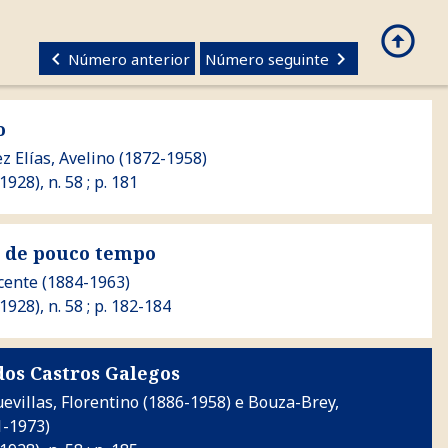
arrow_circle_up
search
GALEGO
keyboard_arrow_left
keyboard_arrow_right
Número anterior
Número seguinte
o
z Elías, Avelino
(1872-1958)
(1928), n. 58 ; p. 181
 tempo
 de pouco tempo
icente
(1884-1963)
(1928), n. 58 ; p. 182-184
dos Castros Galegos
 Galegos
evillas, Florentino
(1886-1958) e
Bouza-Brey,
-1973)