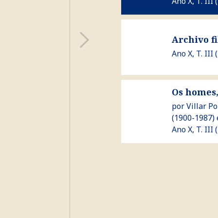
Ano X, T. III 
Ver Archivo filolóxico e e
Archivo fi
Ano X, T. III 
Os homes, 
Ver Os homes, os feitos,
por
Villar P
(1900-1987)
Ano X, T. III 