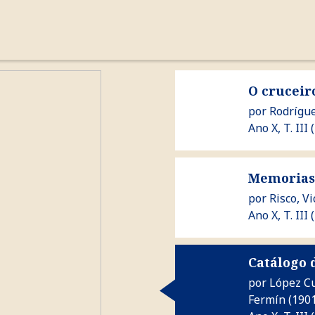
cronoloxía
autores
a revista
Ver O cruceiro
O cruceir
por
Rodrígue
Ano X, T. III 
Ver Memorias de pouco
Memorias
por
Risco, V
Ano X, T. III 
Catálogo 
Ver Catálogo dos Castros
por
López Cu
Fermín
(1901