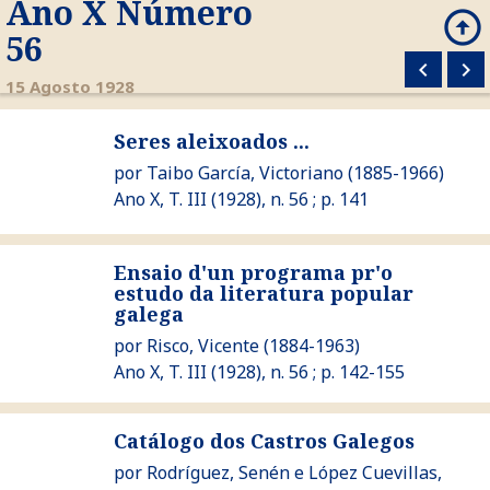
Ano X Número
arrow_circle_up
search
56
keyboard_arrow_left
keyboard_arrow_right
M
15 Agosto 1928
Ver Seres aleixoados ...
Seres aleixoados ...
por
Taibo García, Victoriano
(1885-1966)
Ano X, T. III (1928), n. 56 ; p. 141
Ensaio d'un programa pr'o
Ver Ensaio d'un programa pr'o estudo da literatura popular
estudo da literatura popular
galega
por
Risco, Vicente
(1884-1963)
Ano X, T. III (1928), n. 56 ; p. 142-155
Catálogo dos Castros Galegos
Ver Catálogo dos Castros Galegos
por
Rodríguez, Senén
e
López Cuevillas,