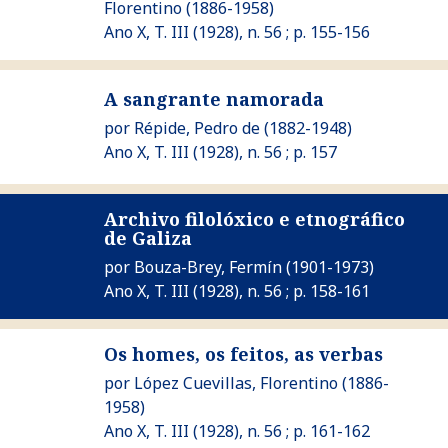
Florentino
(1886-1958)
Ano X, T. III (1928), n. 56 ; p. 155-156
Ver A sangrante namorada
A sangrante namorada
por
Répide, Pedro de
(1882-1948)
Ano X, T. III (1928), n. 56 ; p. 157
Archivo filolóxico e etnográfico
Ver Archivo filolóxico e etnográfico de Galiza
de Galiza
por
Bouza-Brey, Fermín
(1901-1973)
Ano X, T. III (1928), n. 56 ; p. 158-161
Os homes, os feitos, as verbas
Ver Os homes, os feitos, as verbas
por
López Cuevillas, Florentino
(1886-
1958)
Ano X, T. III (1928), n. 56 ; p. 161-162