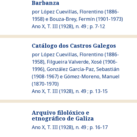
Barbanza
Ver Prehistoria e folklore da Barbanza
por
López Cuevillas, Florentino
(1886-
1958) e
Bouza-Brey, Fermín
(1901-1973)
Ano X, T. III (1928), n. 49 ; p. 7-12
Catálogo dos Castros Galegos
por
López Cuevillas, Florentino
(1886-
Ver Catálogo dos Castros Galegos
1958),
Filgueira Valverde, Xosé
(1906-
1996),
González García-Paz, Sebastián
(1908-1967) e
Gómez-Moreno, Manuel
(1870-1970)
Ano X, T. III (1928), n. 49 ; p. 13-15
Ver Arquivo filolóxico e etnográfico de Galiza
Arquivo filolóxico e
etnográfico de Galiza
Ano X, T. III (1928), n. 49 ; p. 16-17