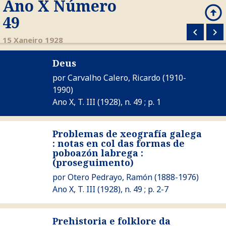
Ano X Número
arrow_circle_up
search
49
keyboard_arrow_left
keyboard_arrow_right
M
15 Xaneiro 1928
Deus
Ver Deus
por
Carvalho Calero, Ricardo
(1910-
1990)
Ano X, T. III (1928), n. 49 ; p. 1
Problemas de xeografía galega
: notas en col das formas de
Ver Problemas de xeografía galega : notas en col das form
poboazón labrega :
(proseguimento)
por
Otero Pedrayo, Ramón
(1888-1976)
Ano X, T. III (1928), n. 49 ; p. 2-7
Prehistoria e folklore da