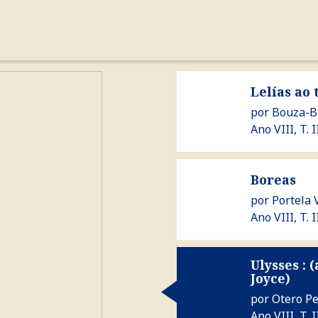
cronoloxía
autores
a revista
Ver Lelías ao teu ouvido
Lelías ao
por
Bouza-B
Ano VIII, T. II
Ver Boreas
Boreas
por
Portela 
Ano VIII, T. II
Ulysses :
Ver Ulysses : (anacos da
Joyce)
por
Otero P
Ano VIII, T. I