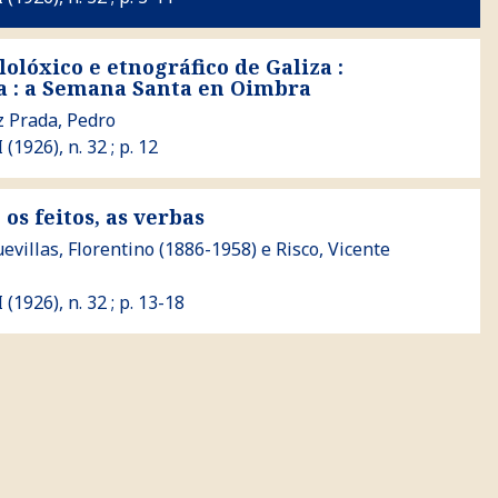
lolóxico e etnográfico de Galiza :
etnográfico de Galiza : etnografía : a Semana Santa en Oimbra
a : a Semana Santa en Oimbra
 Prada, Pedro
I (1926), n. 32 ; p. 12
os feitos, as verbas
 as verbas
evillas, Florentino
(1886-1958) e
Risco, Vicente
I (1926), n. 32 ; p. 13-18