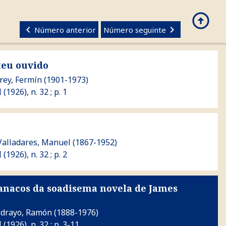
arrow_circle_up
search
GALEGO
keyboard_arrow_left
keyboard_arrow_right
Número anterior
Número seguinte
 teu ouvido
rey, Fermín
(1901-1973)
 (1926), n. 32 ; p. 1
Valladares, Manuel
(1867-1952)
 (1926), n. 32 ; p. 2
 (anacos da soadisema novela de James
 soadisema novela de James Joyce)
edrayo, Ramón
(1888-1976)
I (1926), n. 32 ; p. 3-11