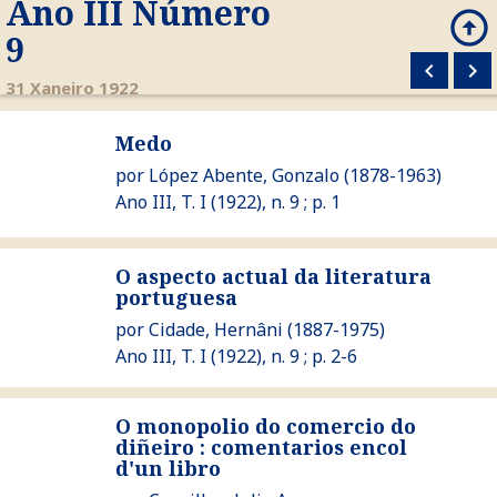
Ano III Número
arrow_circle_up
search
9
keyboard_arrow_left
keyboard_arrow_right
M
31 Xaneiro 1922
Ver Medo
Medo
por
López Abente, Gonzalo
(1878-1963)
Ano III, T. I (1922), n. 9 ; p. 1
O aspecto actual da literatura
Ver O aspecto actual da literatura portuguesa
portuguesa
por
Cidade, Hernâni
(1887-1975)
Ano III, T. I (1922), n. 9 ; p. 2-6
O monopolio do comercio do
Ver O monopolio do comercio do diñeiro : comentarios encol
diñeiro : comentarios encol
d'un libro