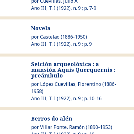
por
Cuevillas, Julio A.
Ano III, T. I (1922), n. 9 ; p. 7-9
Ver Novela
Novela
por
Castelao
(1886-1950)
Ano III, T. I (1922), n. 9 ; p. 9
Seición arqueolóxica : a
mansión Aquis Querquernis :
Ver Seición arqueolóxica : a mansión Aquis Querquernis : p
preámbulo
por
López Cuevillas, Florentino
(1886-
1958)
Ano III, T. I (1922), n. 9 ; p. 10-16
Ver Berros do alén
Berros do alén
por
Villar Ponte, Ramón
(1890-1953)