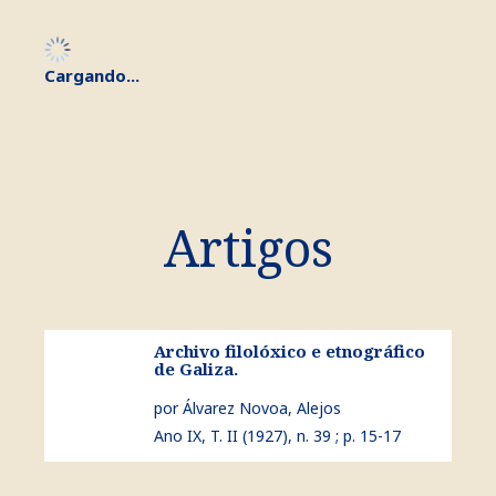
Cargando...
Artigos
Archivo filolóxico e etnográfico
ver Archivo filolóxico e etnográfico de Galiza.
de Galiza.
por Álvarez Novoa, Alejos
Ano IX, T. II (1927), n. 39 ; p. 15-17