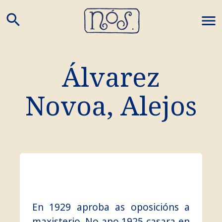
search
M
Álvarez
Novoa, Alejos
En 1929 aproba as oposicións a
maxisterio. No ano 1925 casara en