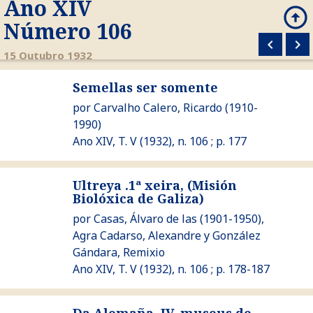
Ano XIV
arrow_circle_up
search
Número 106
keyboard_arrow_left
keyboard_arrow_right
M
15 Outubro 1932
Semellas ser somente
Ver Semellas ser somente
por
Carvalho Calero, Ricardo
(1910-
1990)
Ano XIV, T. V (1932), n. 106 ; p. 177
Ultreya .1ª xeira, (Misión
Biolóxica de Galiza)
Ver Ultreya .1ª xeira, (Misión Biolóxica de Galiza)
por
Casas, Álvaro de las
(1901-1950),
Agra Cadarso, Alexandre
y
González
Gándara, Remixio
Ano XIV, T. V (1932), n. 106 ; p. 178-187