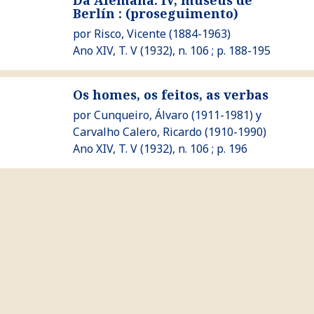
Da Alemaña. IV, museus de
Ver Da Alemaña. IV, museus de Berlín : (proseguimento)
Berlín : (proseguimento)
por
Risco, Vicente
(1884-1963)
Ano XIV, T. V (1932), n. 106 ; p. 188-195
Os homes, os feitos, as verbas
Ver Os homes, os feitos, as verbas
por
Cunqueiro, Álvaro
(1911-1981) y
Carvalho Calero, Ricardo
(1910-1990)
Ano XIV, T. V (1932), n. 106 ; p. 196