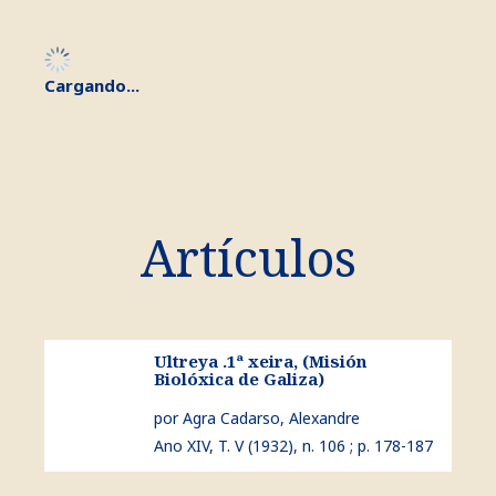
Cargando...
Artículos
Ultreya .1ª xeira, (Misión
ver Ultreya .1ª xeira, (Misión Biolóxica de Galiza)
Biolóxica de Galiza)
por Agra Cadarso, Alexandre
Ano XIV, T. V (1932), n. 106 ; p. 178-187