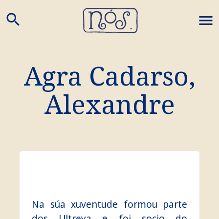
search
M
Agra Cadarso,
Alexandre
Na súa xuventude formou parte
dos Ultreya e foi socio do