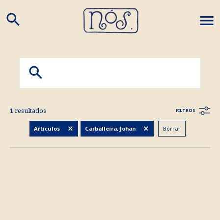
search
M
1
resultados
FILTROS
Borrar
Artículos
Carballeira, Johan