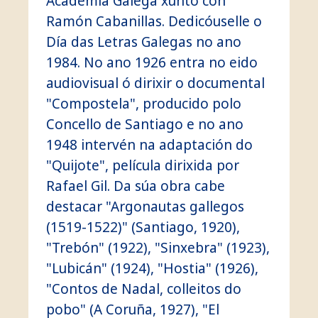
Academia Galega xunto con
Ramón Cabanillas. Dedicóuselle o
Día das Letras Galegas no ano
1984. No ano 1926 entra no eido
audiovisual ó dirixir o documental
"Compostela", producido polo
Concello de Santiago e no ano
1948 intervén na adaptación do
"Quijote", película dirixida por
Rafael Gil. Da súa obra cabe
destacar "Argonautas gallegos
(1519-1522)" (Santiago, 1920),
"Trebón" (1922), "Sinxebra" (1923),
"Lubicán" (1924), "Hostia" (1926),
"Contos de Nadal, colleitos do
pobo" (A Coruña, 1927), "El