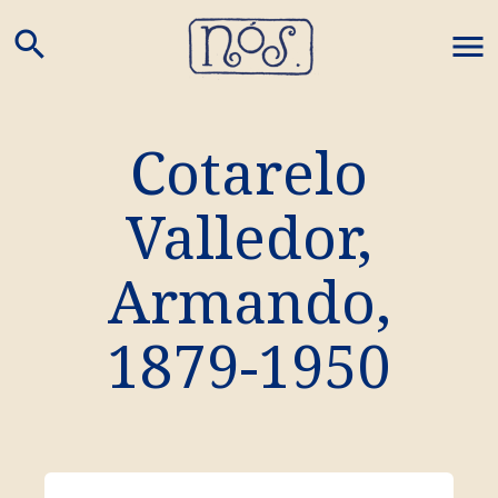
search
M
Cotarelo
Valledor,
Armando
,
1879
-
1950