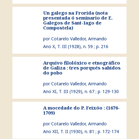
Un galego na Frorida (nota
presentada ó seminario de E.
ver Un galego na Frorida (nota presentada ó seminario
Galegos de Sant-Iago de
Compostela)
por Cotarelo Valledor, Armando
Ano X, T. III (1928), n. 59 ; p. 216
Arquivo filolóxico e etnográfico
ver Arquivo filolóxico e etnográfico de Galiza : tres po
de Galiza : tres porqués sabidos
do pobo
por Cotarelo Valledor, Armando
Ano XI, T. III (1929), n. 67 ; p. 129-130
A mocedade do P. Feixóo : (1676-
ver A mocedade do P. Feixóo : (1676-1709)
1709)
por Cotarelo Valledor, Armando
Ano XII, T. II (1930), n. 81 ; p. 172-174