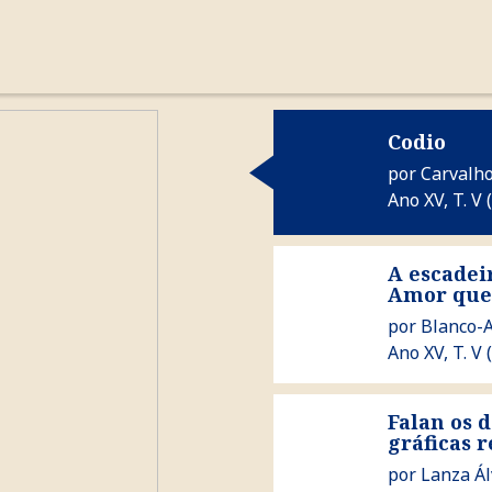
cronología
autores
la revista
Ver Codio
Codio
por
Carvalho
Ano XV, T. V (
A escadeir
Ver A escadeira de Jacob.
Amor que 
por
Blanco-
Ano XV, T. V 
Falan os d
Ver Falan os de Ribadeo : n
gráficas r
por
Lanza Ál