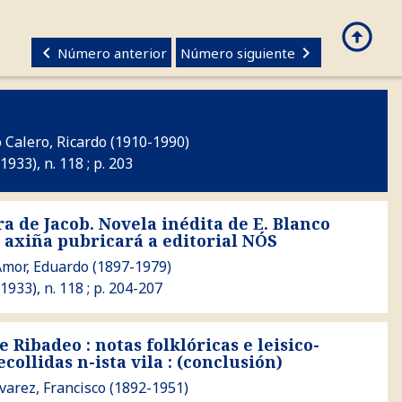
arrow_circle_up
search
CASTELLANO
keyboard_arrow_left
keyboard_arrow_right
Número anterior
Número siguiente
 Calero, Ricardo
(1910-1990)
1933), n. 118 ; p. 203
a de Jacob. Novela inédita de E. Blanco
 Novela inédita de E. Blanco Amor que axiña pubricará a editor
axiña pubricará a editorial NÓS
Amor, Eduardo
(1897-1979)
(1933), n. 118 ; p. 204-207
e Ribadeo : notas folklóricas e leisico-
otas folklóricas e leisico-gráficas recollidas n-ista vila : (conclu
ecollidas n-ista vila : (conclusión)
varez, Francisco
(1892-1951)