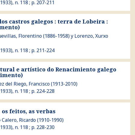
(1933), n. 118 ; p. 207-211
os castros galegos : terra de Lobeira :
imento)
galegos : terra de Lobeira : (proseguimento)
evillas, Florentino
(1886-1958) y
Lorenzo, Xurxo
(1933), n. 118 ; p. 211-224
ltural e artístico do Renacimiento galego
ístico do Renacimiento galego : (proseguimento)
uimento)
z del Riego, Francisco
(1913-2010)
(1933), n. 118 ; p. 224-228
 as verbas
os feitos, as verbas
 Calero, Ricardo
(1910-1990)
(1933), n. 118 ; p. 228-230