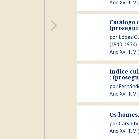
Ano XV, T. V 
Catálogo d
(prosegu
Ver Catálogo dos castros 
por
López Cu
(1910-1934)
Ano XV, T. V 
Indice cu
Ver Indice cultural e art
: (proseg
por
Fernánde
Ano XV, T. V 
Ver Os homes, os feitos,
Os homes, 
por
Carvalho
Ano XV, T. V 