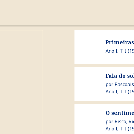
cronología
autores
la revista
Ver Primeiras verbas
Primeiras
Ano I, T. I (19
Ver Fala do sol : aos jov
Fala do so
por
Pascoais
Ano I, T. I (19
Ver O sentimento da terr
O sentime
por
Risco, V
Ano I, T. I (19