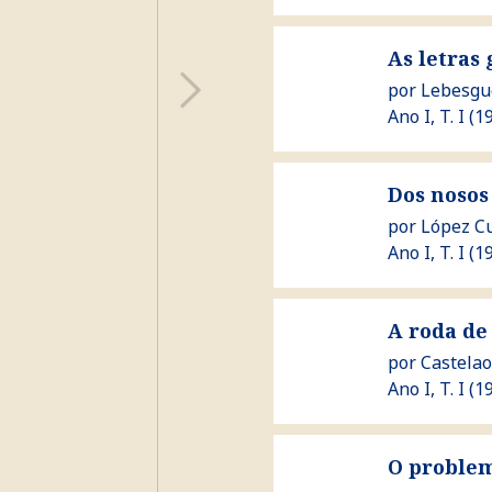
Ver As letras galegas en 
As letras 
por
Lebesgue
Ano I, T. I (19
Ver Dos nosos tempos
Dos nosos
por
López Cu
Ano I, T. I (1
Ver A roda de San Xoán
A roda de
por
Castelao
Ano I, T. I (19
Ver O problema do trabal
O problem