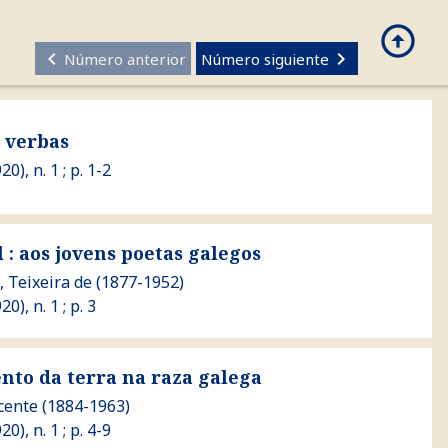
arrow_circle_up
search
CASTELLANO
keyboard_arrow_left
keyboard_arrow_right
Número anterior
Número siguiente
 verbas
20), n. 1 ; p. 1-2
ens poetas galegos
l : aos jovens poetas galegos
, Teixeira de
(1877-1952)
20), n. 1 ; p. 3
a na raza galega
nto da terra na raza galega
icente
(1884-1963)
20), n. 1 ; p. 4-9