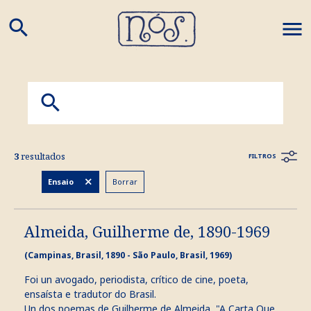
search
M
3
resultados
FILTROS
Borrar
Ensaio
Almeida, Guilherme de, 1890-1969
(Campinas, Brasil, 1890 - São Paulo, Brasil, 1969)
Foi un avogado, periodista, crítico de cine, poeta,
ensaísta e tradutor do Brasil.
Un dos poemas de Guilherme de Almeida, "A Carta Que